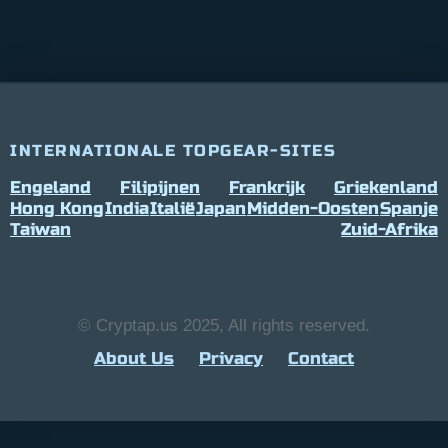
INTERNATIONALE TOPGEAR-SITES
Engeland
Filipijnen
Frankrijk
Griekenland
Hong Kong
India
Italië
Japan
Midden-Oosten
Spanje
Taiwan
Zuid-Afrika
© Cryptap.us 2025, All rights reserved.
About Us
Privacy
Contact