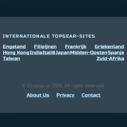
INTERNATIONALE TOPGEAR-SITES
Engeland
Filipijnen
Frankrijk
Griekenland
Hong Kong
India
Italië
Japan
Midden-Oosten
Spanje
Taiwan
Zuid-Afrika
© Cryptap.us 2025, All rights reserved.
About Us
Privacy
Contact