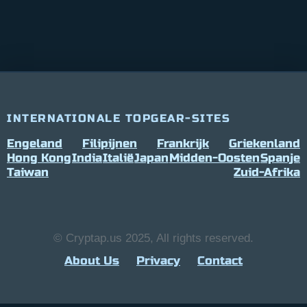
INTERNATIONALE TOPGEAR-SITES
Engeland
Filipijnen
Frankrijk
Griekenland
Hong Kong
India
Italië
Japan
Midden-Oosten
Spanje
Taiwan
Zuid-Afrika
© Cryptap.us 2025, All rights reserved.
About Us
Privacy
Contact