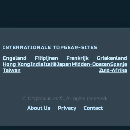
INTERNATIONALE TOPGEAR-SITES
Engeland
Filipijnen
Frankrijk
Griekenland
Hong Kong
India
Italië
Japan
Midden-Oosten
Spanje
Taiwan
Zuid-Afrika
© Cryptap.us 2025, All rights reserved.
About Us
Privacy
Contact