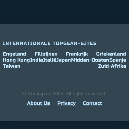
INTERNATIONALE TOPGEAR-SITES
Engeland
Filipijnen
Frankrijk
Griekenland
Hong Kong
India
Italië
Japan
Midden-Oosten
Spanje
Taiwan
Zuid-Afrika
© Cryptap.us 2025, All rights reserved.
About Us
Privacy
Contact