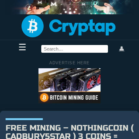
☰
👤
ADVERTISE HERE
FREE MINING – NOTHINGCOIN (
CADBURY5STAR ) 3 COINS =