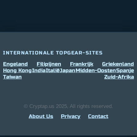
INTERNATIONALE TOPGEAR-SITES
Engeland
Filipijnen
Frankrijk
Griekenland
Hong Kong
India
Italië
Japan
Midden-Oosten
Spanje
Taiwan
Zuid-Afrika
© Cryptap.us 2025, All rights reserved.
About Us
Privacy
Contact