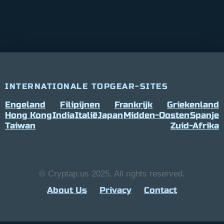
INTERNATIONALE TOPGEAR-SITES
Engeland
Filipijnen
Frankrijk
Griekenland
Hong Kong
India
Italië
Japan
Midden-Oosten
Spanje
Taiwan
Zuid-Afrika
© Cryptap.us 2025, All rights reserved.
About Us
Privacy
Contact