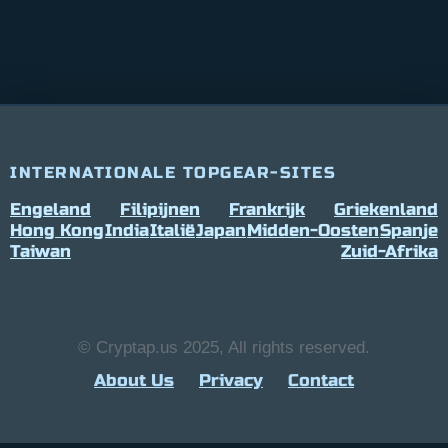
INTERNATIONALE TOPGEAR-SITES
Engeland
Filipijnen
Frankrijk
Griekenland
Hong Kong
India
Italië
Japan
Midden-Oosten
Spanje
Taiwan
Zuid-Afrika
© Cryptap.us 2025, All rights reserved.
About Us
Privacy
Contact