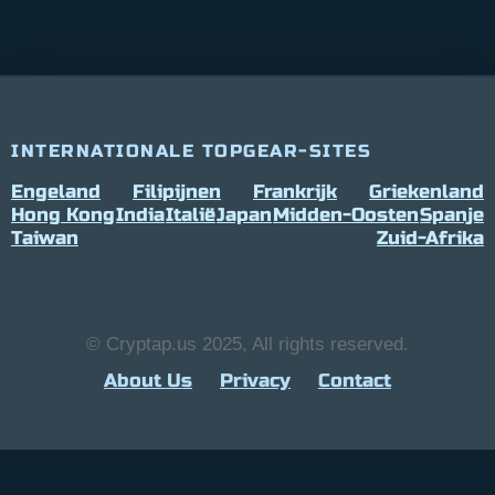
INTERNATIONALE TOPGEAR-SITES
Engeland
Filipijnen
Frankrijk
Griekenland
Hong Kong
India
Italië
Japan
Midden-Oosten
Spanje
Taiwan
Zuid-Afrika
© Cryptap.us 2025, All rights reserved.
About Us
Privacy
Contact