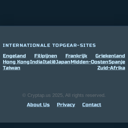
INTERNATIONALE TOPGEAR-SITES
Engeland
Filipijnen
Frankrijk
Griekenland
Hong Kong
India
Italië
Japan
Midden-Oosten
Spanje
Taiwan
Zuid-Afrika
© Cryptap.us 2025, All rights reserved.
About Us
Privacy
Contact