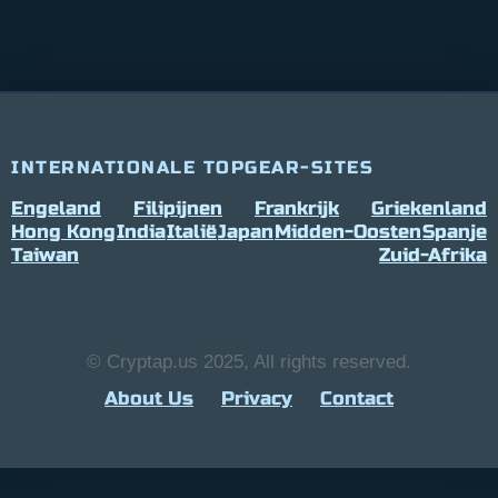
INTERNATIONALE TOPGEAR-SITES
Engeland
Filipijnen
Frankrijk
Griekenland
Hong Kong
India
Italië
Japan
Midden-Oosten
Spanje
Taiwan
Zuid-Afrika
© Cryptap.us 2025, All rights reserved.
About Us
Privacy
Contact