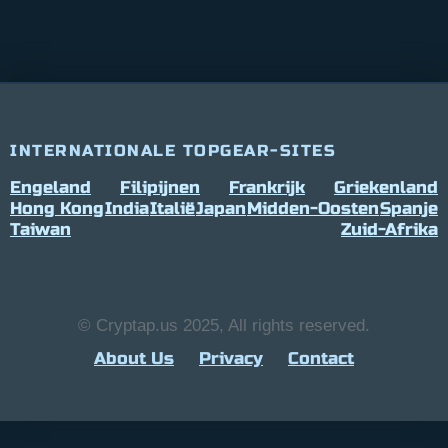
INTERNATIONALE TOPGEAR-SITES
Engeland
Filipijnen
Frankrijk
Griekenland
Hong Kong
India
Italië
Japan
Midden-Oosten
Spanje
Taiwan
Zuid-Afrika
© Cryptap.us 2025, All rights reserved.
About Us
Privacy
Contact