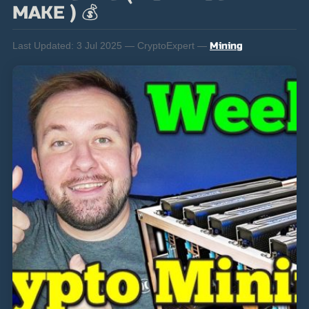
MAKE ) 💰
Last Updated:
3 Jul 2025 — CryptoExpert —
Mining