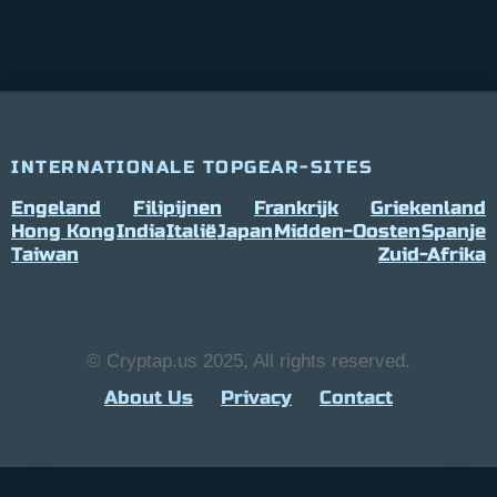
INTERNATIONALE TOPGEAR-SITES
Engeland
Filipijnen
Frankrijk
Griekenland
Hong Kong
India
Italië
Japan
Midden-Oosten
Spanje
Taiwan
Zuid-Afrika
© Cryptap.us 2025, All rights reserved.
About Us
Privacy
Contact